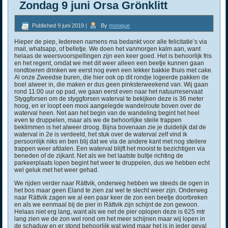
Zondag 9 juni Orsa Grönklitt
Published
9 juni 2019
|
By
monique
Hieper de piep, Iedereen namens ma bedankt voor alle felicitatie’s via
mail, whatsapp, of belletje. We doen het vanmorgen kalm aan, want
helaas de weersvoorspellingen zijn een keer goed. Het is behoorlijk fris
en het regent, omdat we met dit weer alleen een beetje kunnen gaan
rondtoeren drinken we eerst nog even een lekker bakkie thuis met cake.
Al onze Zweedse buren, die hier ook op dit rondje logeerde pakken de
boel alweer in, die maken er dus geen pinksterweekend van. Wij gaan
rond 11:00 uur op pad, we gaan eerst even naar het natuurreservaat
Styggforsen om de styggforsen waterval te bekijken deze is 36 meter
hoog, en er loopt een mooi aangelegde wandelroute boven over de
waterval heen. Net aan het begin van de wandeling begint het heel
even te druppelen, maar als we de behoorlijke steile trappen
beklimmen is het alweer droog. Bijna bovenaan zie je duidelijk dat de
waterval in 2e is verdeeld, het stuk over de waterval zelf vind ik
persoonlijk niks en ben blij dat we via de andere kant met nog steilere
trappen weer afdalen. Een waterval blijft het mooist te bezichtigen via
beneden of de zijkant. Net als we het laatste bultje richting de
parkeerplaats lopen begint het weer te druppelen, dus we hebben echt
wel geluk met het weer gehad.
We rijden verder naar Rättvik, onderweg hebben we steeds de ogen in
het bos maar geen Eland te zien zal wel te slecht weer zijn. Onderweg
naar Rättvik zagen we al een paar keer de zon een beetje doorbreken
en als we eenmaal bij de pier in Rättvik zijn schijnt de zon gewoon.
Helaas niet erg lang, want als we net de pier oplopen deze is 625 mtr
lang zien we de zon wel rond om het meer schijnen maar wij lopen in
de schaduw en er stond behoorlijk wat wind maar het is in ieder geval