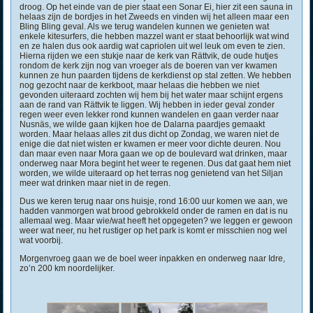
droog. Op het einde van de pier staat een Sonar Ei, hier zit een sauna in
helaas zijn de bordjes in het Zweeds en vinden wij het alleen maar een
Bling Bling geval. Als we terug wandelen kunnen we genieten wat
enkele kitesurfers, die hebben mazzel want er staat behoorlijk wat wind
en ze halen dus ook aardig wat capriolen uit wel leuk om even te zien.
Hierna rijden we een stukje naar de kerk van Rättvik, de oude hutjes
rondom de kerk zijn nog van vroeger als de boeren van ver kwamen
kunnen ze hun paarden tijdens de kerkdienst op stal zetten. We hebben
nog gezocht naar de kerkboot, maar helaas die hebben we niet
gevonden uiteraard zochten wij hem bij het water maar schijnt ergens
aan de rand van Rättvik te liggen. Wij hebben in ieder geval zonder
regen weer even lekker rond kunnen wandelen en gaan verder naar
Nusnäs, we wilde gaan kijken hoe de Dalarna paardjes gemaakt
worden. Maar helaas alles zit dus dicht op Zondag, we waren niet de
enige die dat niet wisten er kwamen er meer voor dichte deuren. Nou
dan maar even naar Mora gaan we op de boulevard wat drinken, maar
onderweg naar Mora begint het weer te regenen. Dus dat gaat hem niet
worden, we wilde uiteraard op het terras nog genietend van het Siljan
meer wat drinken maar niet in de regen.
Dus we keren terug naar ons huisje, rond 16:00 uur komen we aan, we
hadden vanmorgen wat brood gebrokkeld onder de ramen en dat is nu
allemaal weg. Maar wie/wat heeft het opgegeten? we leggen er gewoon
weer wat neer, nu het rustiger op het park is komt er misschien nog wel
wat voorbij.
Morgenvroeg gaan we de boel weer inpakken en onderweg naar Idre,
zo’n 200 km noordelijker.