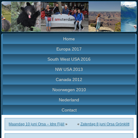
Home
Europa 2017
South West USA 2016
NW USA 2013
Canada 2012
Noorwegen 2010
Nederland
Contact
Maandag 10 juni Orsa – Idre Fjäll
»
«
Zaterdag 8 juni Orsa Grönklitt