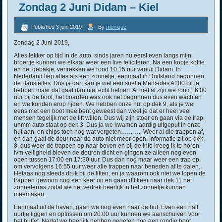
Zondag 2 Juni Didam – Kiel
Published
3 juni 2019
|
By
monique
Zondag 2 Juni 2019,
Alles lekker op tijd in de auto, sinds jaren nu eerst even langs mijn
broertje kunnen we elkaar weer een live feliciteren. Na een kopje koffie
en het gebakje, vertrekken we rond 10:15 uur vanuit Didam. In
Nederland liep alles als een zonnetje, eenmaal in Duitsland begonnen
de Baustelles. Dus ja dan kan je wel een snelle Mercedes A200 bij je
hebben maar dat gaat dan niet echt helpen. Al met al zijn we rond 16:00
uur bij de boot, het boarden was ook net begonnen dus even wachten
en we konden erop rijden. We hebben onze hut op dek 9, als je wel
eens met een boot mee bent geweest dan weet je dat er heel veel
mensen tegelijk met de lift willen. Dus wij zijn stoer en gaan via de trap,
uhmm auto staat op dek 3. Dus ja we kwamen aardig uitgeput in onze
hut aan, en chips toch nog wat vergeten……….. Weer al die trappen af,
en dan gaat de deur naar de auto niet meer open. Informatie zit op dek
8, dus weer de trappen op naar boven en bij de info kreeg ik te horen
ivm veiligheid bleven de deuren dicht en gingen ze alleen nog even
open tussen 17:00 en 17:30 uur. Dus dan nog maar weer een trap op,
om vervolgens 16:55 uur weer alle trappen naar beneden af te dalen.
Helaas nog steeds druk bij de liften, en ja waarom ook niet we lopen de
trappen gewoon nog een keer op en gaan dit keer naar dek 11 het
zonneterras zodat we het vertrek heerlijk in het zonnetje kunnen
meemaken.
Eenmaal uit de haven, gaan we nog even naar de hut. Even een half
uurtje liggen en opfrissen om 20:00 uur kunnen we aanschuiven voor
het buffet. Nadat we heerlijk hebben gegeten nog een rondje boot