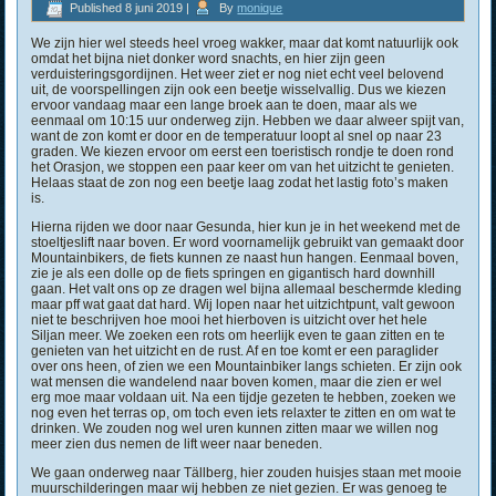
Published
8 juni 2019
|
By
monique
We zijn hier wel steeds heel vroeg wakker, maar dat komt natuurlijk ook
omdat het bijna niet donker word snachts, en hier zijn geen
verduisteringsgordijnen. Het weer ziet er nog niet echt veel belovend
uit, de voorspellingen zijn ook een beetje wisselvallig. Dus we kiezen
ervoor vandaag maar een lange broek aan te doen, maar als we
eenmaal om 10:15 uur onderweg zijn. Hebben we daar alweer spijt van,
want de zon komt er door en de temperatuur loopt al snel op naar 23
graden. We kiezen ervoor om eerst een toeristisch rondje te doen rond
het Orasjon, we stoppen een paar keer om van het uitzicht te genieten.
Helaas staat de zon nog een beetje laag zodat het lastig foto’s maken
is.
Hierna rijden we door naar Gesunda, hier kun je in het weekend met de
stoeltjeslift naar boven. Er word voornamelijk gebruikt van gemaakt door
Mountainbikers, de fiets kunnen ze naast hun hangen. Eenmaal boven,
zie je als een dolle op de fiets springen en gigantisch hard downhill
gaan. Het valt ons op ze dragen wel bijna allemaal beschermde kleding
maar pff wat gaat dat hard. Wij lopen naar het uitzichtpunt, valt gewoon
niet te beschrijven hoe mooi het hierboven is uitzicht over het hele
Siljan meer. We zoeken een rots om heerlijk even te gaan zitten en te
genieten van het uitzicht en de rust. Af en toe komt er een paraglider
over ons heen, of zien we een Mountainbiker langs schieten. Er zijn ook
wat mensen die wandelend naar boven komen, maar die zien er wel
erg moe maar voldaan uit. Na een tijdje gezeten te hebben, zoeken we
nog even het terras op, om toch even iets relaxter te zitten en om wat te
drinken. We zouden nog wel uren kunnen zitten maar we willen nog
meer zien dus nemen de lift weer naar beneden.
We gaan onderweg naar Tällberg, hier zouden huisjes staan met mooie
muurschilderingen maar wij hebben ze niet gezien. Er was genoeg te