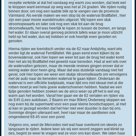
receptie vertelde al dat het vandaag erg warm zou worden, dat leek wel
te kloppen want eenmaal op weg was het al 24 graden. We rijden rustig
binnen door, om nog een laatste blik op te vangen van de provincie
Värmland. Als eerste maken we een stop bij de waterval Brattfallet , hier
zijn een paar mooie wandelroutes uitgezet. Wij lopen een stuk
stroomopwaarts en later ook nog een stuk tot aan de brug
stroomafwaarts, het was heerlijk te lopen zo tussen de bomen, en langs
het water. Er staan overal genoeg picknick tafels waar je mooi uitzicht
hebt op het water, dus wij hebben er ook heerlijk even gezeten en
genoten.
Hierna rijden we toeristisch verder via de 62 naar Ambjörby, want iets
verder ligt de waterval Femtåfallet. We gaan eerst even kijken bij de
bovenwaterval, ook hier lopen we weer tot aan de brug het water komt
hier net als bij Brattfallet met geweld naar beneden. Had al wel iets over
de watervallen gelezen, maar de meeste reviews gingen erover dat er
weinig water door heen ging. Maar dat was duidelijk vandaag niet het
geval, ook hier lopen we weer een stukje stroomafwaarts om vervolgens
met de auto naar de beneden waterval te gaan kijken. Onderaan de
waterval is een officiële badplaats, maar lijkt ons niet ideaal met al die
rotsen moet je wel hele goeie waterschoenen hebben. Nadat we een
tijdje genoten hebben zoeken we de airco weer op pff het is wel erg
warm aan het worden. Vanaf hier gaan we de 62 verlaten en rijden via
de E45 (Lees autobaan, 2 Baans en max 90km) Onderweg stoppen we
nog even bij de supermarkt voor een paar kleine boodschappen, al met
al kan er gezegd worden dat het hier niet veel duurder is dan bij ons.
Sommige dingen uiteraard wel, heel raar maar de aardbeien ook
omgerekend €8.45 voor een pond.
Volgens ons, weet de Mercedes niet wat haar overkomt om steeds zo
langzaam te rijden. Iedere keer als wij een woord zeggen wat klinkt op
des, begint ze weer te vragen wat ze voor ons kan doen. We laten haar