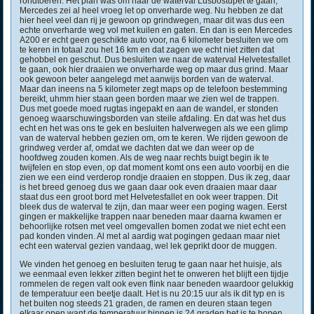
rondtoeren. Het plan was om naar de waterval Lusbostupet te gaan,
Mercedes zei al heel vroeg let op onverharde weg. Nu hebben ze dat
hier heel veel dan rij je gewoon op grindwegen, maar dit was dus een
echte onverharde weg vol met kuilen en gaten. En dan is een Mercedes
A200 er echt geen geschikte auto voor, na 6 kilometer besluiten we om
te keren in totaal zou het 16 km en dat zagen we echt niet zitten dat
gehobbel en geschut. Dus besluiten we naar de waterval Helvetesfallet
te gaan, ook hier draaien we onverharde weg op maar dus grind. Maar
ook gewoon beter aangelegd met aanwijs borden van de waterval.
Maar dan ineens na 5 kilometer zegt maps op de telefoon bestemming
bereikt, uhmm hier staan geen borden maar we zien wel de trappen.
Dus met goede moed rugtas ingepakt en aan de wandel, er stonden
genoeg waarschuwingsborden van steile afdaling. En dat was het dus
echt en het was ons te gek en besluiten halverwegen als we een glimp
van de waterval hebben gezien om, om te keren. We rijden gewoon de
grindweg verder af, omdat we dachten dat we dan weer op de
hoofdweg zouden komen. Als de weg naar rechts buigt begin ik te
twijfelen en stop even, op dat moment komt ons een auto voorbij en die
zien we een eind verderop rondje draaien en stoppen. Dus ik zeg, daar
is het breed genoeg dus we gaan daar ook even draaien maar daar
staat dus een groot bord met Helvetesfallet en ook weer trappen. Dit
bleek dus de waterval te zijn, dan maar weer een poging wagen. Eerst
gingen er makkelijke trappen naar beneden maar daarna kwamen er
behoorlijke rotsen met veel omgevallen bomen zodat we niet echt een
pad konden vinden. Al met al aardig wat pogingen gedaan maar niet
echt een waterval gezien vandaag, wel lek geprikt door de muggen.
We vinden het genoeg en besluiten terug te gaan naar het huisje, als
we eenmaal even lekker zitten begint het te onweren het blijft een tijdje
rommelen de regen valt ook even flink naar beneden waardoor gelukkig
de temperatuur een beetje daalt. Het is nu 20:15 uur als ik dit typ en is
het buiten nog steeds 21 graden, de ramen en deuren staan tegen
elkaar open want de temperatuur binnen is 24 graden het is te hopen