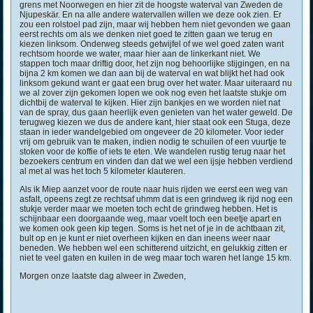
grens met Noorwegen en hier zit de hoogste waterval van Zweden de
Njupeskär. En na alle andere watervallen willen we deze ook zien. Er
zou een rolstoel pad zijn, maar wij hebben hem niet gevonden we gaan
eerst rechts om als we denken niet goed te zitten gaan we terug en
kiezen linksom. Onderweg steeds getwijfel of we wel goed zaten want
rechtsom hoorde we water, maar hier aan de linkerkant niet. We
stappen toch maar driftig door, het zijn nog behoorlijke stijgingen, en na
bijna 2 km komen we dan aan bij de waterval en wat blijkt het had ook
linksom gekund want er gaat een brug over het water. Maar uiteraard nu
we al zover zijn gekomen lopen we ook nog even het laatste stukje om
dichtbij de waterval te kijken. Hier zijn bankjes en we worden niet nat
van de spray, dus gaan heerlijk even genieten van het water geweld. De
terugweg kiezen we dus de andere kant, hier staat ook een Stuga, deze
staan in ieder wandelgebied om ongeveer de 20 kilometer. Voor ieder
vrij om gebruik van te maken, indien nodig te schuilen of een vuurtje te
stoken voor de koffie of iets te eten. We wandelen rustig terug naar het
bezoekers centrum en vinden dan dat we wel een ijsje hebben verdiend
al met al was het toch 5 kilometer klauteren.
Als ik Miep aanzet voor de route naar huis rijden we eerst een weg van
asfalt, opeens zegt ze rechtsaf uhmm dat is een grindweg ik rijd nog een
stukje verder maar we moeten toch echt de grindweg hebben. Het is
schijnbaar een doorgaande weg, maar voelt toch een beetje apart en
we komen ook geen kip tegen. Soms is het net of je in de achtbaan zit,
bult op en je kunt er niet overheen kijken en dan ineens weer naar
beneden. We hebben wel een schitterend uitzicht, en gelukkig zitten er
niet te veel gaten en kuilen in de weg maar toch waren het lange 15 km.
Morgen onze laatste dag alweer in Zweden,