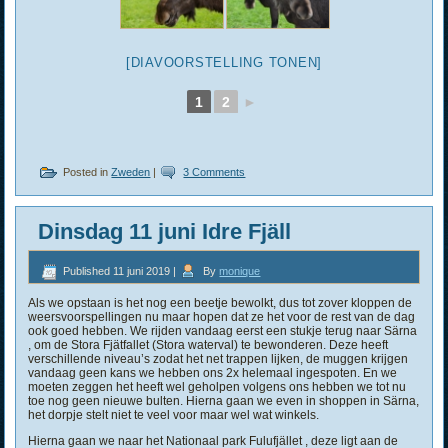
[DIAVOORSTELLING TONEN]
1
2
►
Posted in
Zweden
|
3 Comments
Dinsdag 11 juni Idre Fjäll
Published
11 juni 2019
|
By
monique
Als we opstaan is het nog een beetje bewolkt, dus tot zover kloppen de
weersvoorspellingen nu maar hopen dat ze het voor de rest van de dag
ook goed hebben. We rijden vandaag eerst een stukje terug naar Särna
, om de Stora Fjätfallet (Stora waterval) te bewonderen. Deze heeft
verschillende niveau’s zodat het net trappen lijken, de muggen krijgen
vandaag geen kans we hebben ons 2x helemaal ingespoten. En we
moeten zeggen het heeft wel geholpen volgens ons hebben we tot nu
toe nog geen nieuwe bulten. Hierna gaan we even in shoppen in Särna,
het dorpje stelt niet te veel voor maar wel wat winkels.
Hierna gaan we naar het Nationaal park Fulufjället , deze ligt aan de