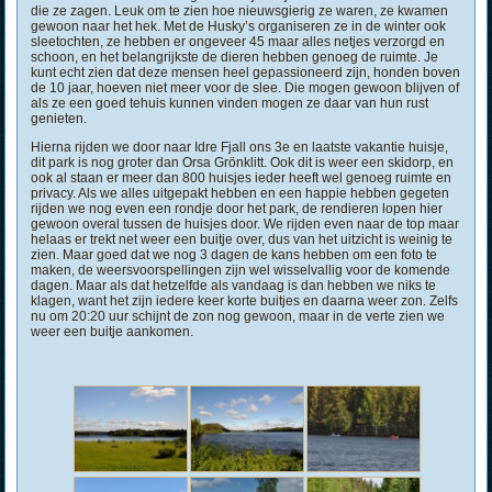
die ze zagen. Leuk om te zien hoe nieuwsgierig ze waren, ze kwamen
gewoon naar het hek. Met de Husky’s organiseren ze in de winter ook
sleetochten, ze hebben er ongeveer 45 maar alles netjes verzorgd en
schoon, en het belangrijkste de dieren hebben genoeg de ruimte. Je
kunt echt zien dat deze mensen heel gepassioneerd zijn, honden boven
de 10 jaar, hoeven niet meer voor de slee. Die mogen gewoon blijven of
als ze een goed tehuis kunnen vinden mogen ze daar van hun rust
genieten.
Hierna rijden we door naar Idre Fjall ons 3e en laatste vakantie huisje,
dit park is nog groter dan Orsa Grönklitt. Ook dit is weer een skidorp, en
ook al staan er meer dan 800 huisjes ieder heeft wel genoeg ruimte en
privacy. Als we alles uitgepakt hebben en een happie hebben gegeten
rijden we nog even een rondje door het park, de rendieren lopen hier
gewoon overal tussen de huisjes door. We rijden even naar de top maar
helaas er trekt net weer een buitje over, dus van het uitzicht is weinig te
zien. Maar goed dat we nog 3 dagen de kans hebben om een foto te
maken, de weersvoorspellingen zijn wel wisselvallig voor de komende
dagen. Maar als dat hetzelfde als vandaag is dan hebben we niks te
klagen, want het zijn iedere keer korte buitjes en daarna weer zon. Zelfs
nu om 20:20 uur schijnt de zon nog gewoon, maar in de verte zien we
weer een buitje aankomen.