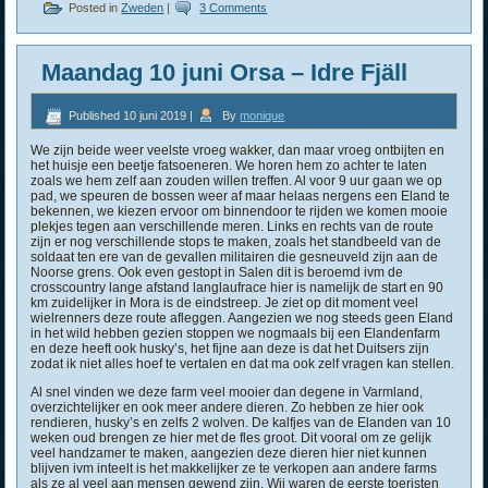
Posted in
Zweden
|
3 Comments
Maandag 10 juni Orsa – Idre Fjäll
Published
10 juni 2019
|
By
monique
We zijn beide weer veelste vroeg wakker, dan maar vroeg ontbijten en
het huisje een beetje fatsoeneren. We horen hem zo achter te laten
zoals we hem zelf aan zouden willen treffen. Al voor 9 uur gaan we op
pad, we speuren de bossen weer af maar helaas nergens een Eland te
bekennen, we kiezen ervoor om binnendoor te rijden we komen mooie
plekjes tegen aan verschillende meren. Links en rechts van de route
zijn er nog verschillende stops te maken, zoals het standbeeld van de
soldaat ten ere van de gevallen militairen die gesneuveld zijn aan de
Noorse grens. Ook even gestopt in Salen dit is beroemd ivm de
crosscountry lange afstand langlaufrace hier is namelijk de start en 90
km zuidelijker in Mora is de eindstreep. Je ziet op dit moment veel
wielrenners deze route afleggen. Aangezien we nog steeds geen Eland
in het wild hebben gezien stoppen we nogmaals bij een Elandenfarm
en deze heeft ook husky’s, het fijne aan deze is dat het Duitsers zijn
zodat ik niet alles hoef te vertalen en dat ma ook zelf vragen kan stellen.
Al snel vinden we deze farm veel mooier dan degene in Varmland,
overzichtelijker en ook meer andere dieren. Zo hebben ze hier ook
rendieren, husky’s en zelfs 2 wolven. De kalfjes van de Elanden van 10
weken oud brengen ze hier met de fles groot. Dit vooral om ze gelijk
veel handzamer te maken, aangezien deze dieren hier niet kunnen
blijven ivm inteelt is het makkelijker ze te verkopen aan andere farms
als ze al veel aan mensen gewend zijn. Wij waren de eerste toeristen