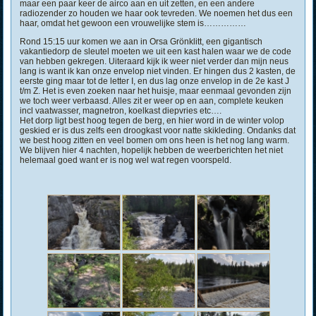
maar een paar keer de airco aan en uit zetten, en een andere
radiozender zo houden we haar ook tevreden. We noemen het dus een
haar, omdat het gewoon een vrouwelijke stem is……………
Rond 15:15 uur komen we aan in Orsa Grönklitt, een gigantisch
vakantiedorp de sleutel moeten we uit een kast halen waar we de code
van hebben gekregen. Uiteraard kijk ik weer niet verder dan mijn neus
lang is want ik kan onze envelop niet vinden. Er hingen dus 2 kasten, de
eerste ging maar tot de letter I, en dus lag onze envelop in de 2e kast J
t/m Z. Het is even zoeken naar het huisje, maar eenmaal gevonden zijn
we toch weer verbaasd. Alles zit er weer op en aan, complete keuken
incl vaatwasser, magnetron, koelkast diepvries etc….
Het dorp ligt best hoog tegen de berg, en hier word in de winter volop
geskied er is dus zelfs een droogkast voor natte skikleding. Ondanks dat
we best hoog zitten en veel bomen om ons heen is het nog lang warm.
We blijven hier 4 nachten, hopelijk hebben de weerberichten het niet
helemaal goed want er is nog wel wat regen voorspeld.