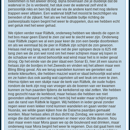
beklimmen is het alweer droog. Bijna bovenaan zie je duidelijk dat de
waterval in 2e is verdeeld, het stuk over de waterval zelf vind ik
persoonlijk niks en ben blij dat we via de andere kant met nog steilere
trappen weer afdalen. Een waterval blijft het mooist te bezichtigen via
beneden of de zijkant. Net als we het laatste bultje richting de
parkeerplaats lopen begint het weer te druppelen, dus we hebben echt
wel geluk met het weer gehad.
We rijden verder naar Rättvik, onderweg hebben we steeds de ogen in
het bos maar geen Eland te zien zal wel te slecht weer zijn. Onderweg
naar Rättvik zagen we al een paar keer de zon een beetje doorbreken
en als we eenmaal bij de pier in Rättvik zijn schijnt de zon gewoon.
Helaas niet erg lang, want als we net de pier oplopen deze is 625 mtr
lang zien we de zon wel rond om het meer schijnen maar wij lopen in
de schaduw en er stond behoorlijk wat wind maar het is in ieder geval
droog. Op het einde van de pier staat een Sonar Ei, hier zit een sauna in
helaas zijn de bordjes in het Zweeds en vinden wij het alleen maar een
Bling Bling geval. Als we terug wandelen kunnen we genieten wat
enkele kitesurfers, die hebben mazzel want er staat behoorlijk wat wind
en ze halen dus ook aardig wat capriolen uit wel leuk om even te zien.
Hierna rijden we een stukje naar de kerk van Rättvik, de oude hutjes
rondom de kerk zijn nog van vroeger als de boeren van ver kwamen
kunnen ze hun paarden tijdens de kerkdienst op stal zetten. We hebben
nog gezocht naar de kerkboot, maar helaas die hebben we niet
gevonden uiteraard zochten wij hem bij het water maar schijnt ergens
aan de rand van Rättvik te liggen. Wij hebben in ieder geval zonder
regen weer even lekker rond kunnen wandelen en gaan verder naar
Nusnäs, we wilde gaan kijken hoe de Dalarna paardjes gemaakt
worden. Maar helaas alles zit dus dicht op Zondag, we waren niet de
enige die dat niet wisten er kwamen er meer voor dichte deuren. Nou
dan maar even naar Mora gaan we op de boulevard wat drinken, maar
onderweg naar Mora begint het weer te regenen. Dus dat gaat hem niet