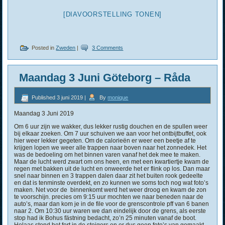
[DIAVOORSTELLING TONEN]
Posted in
Zweden
|
3 Comments
Maandag 3 Juni Göteborg – Råda
Published
3 juni 2019
|
By
monique
Maandag 3 Juni 2019
Om 6 uur zijn we wakker, dus lekker rustig douchen en de spullen weer
bij elkaar zoeken. Om 7 uur schuiven we aan voor het ontbijtbuffet, ook
hier weer lekker gegeten. Om de calorieën er weer een beetje af te
krijgen lopen we weer alle trappen naar boven naar het zonnedek. Het
was de bedoeling om het binnen varen vanaf het dek mee te maken.
Maar de lucht werd zwart om ons heen, en met een kwartiertje kwam de
regen met bakken uit de lucht en onweerde het er flink op los. Dan maar
snel naar binnen en 3 trappen dalen daar zit het buiten rook gedeelte
en dat is tenminste overdekt, en zo kunnen we soms toch nog wat foto’s
maken. Net voor de binnenkomt werd het weer droog en kwam de zon
te voorschijn. precies om 9:15 uur mochten we naar beneden naar de
auto’s, maar dan kom je in de file voor de grenscontrole pff van 6 banen
naar 2. Om 10:30 uur waren we dan eindelijk door de grens, als eerste
stop had ik Bohus fästning bedacht, zo’n 25 minuten vanaf de boot.
Helaas stond het fort in de steigers en er dus geen foto’s van gemaakt,