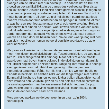
blaadjes van de takken met hun bovenlip. En ondanks dat de Bull het
grootst en gevaarlijkst lijkt, zijn de dames dus veel gevaarlijker als ze
een kalf hebben. Als een Eland zich bedreigd voelt, stoot hij je tegen de
grond en zal je met zijn voorbenen verpletten. Zo kan een Eland ook 2
meter hoog springen, dit doen ze niet net als een paard met aanloop
maar ze zakken door hun achterbenen en springen uit stilstand. Al met
al was het een zeer leerzame maar vooral ook leuke ervaring. Helaas
konden we niet binnen de hekken, want er was een kalf van een week
oud. Moeder en kalf hoorde eigenlijk apart te staan, maar het jong was
eerder geboren dan gedacht. We mochten ze wel allemaal banaan
voeren en aaien door de hekken heen. Na de tour, waar je nog wel best
een stuk moest lopen nemen we eerst een ijsje voordat we de auto
weer opzoeken.
We gaan via toeristische route naar de andere kant van het Övre Fryken
meer, hier zit een mooi uitzicht punt de Tossebergsklätten, de weg gaat
zo’n 2.5 km al slingerend steil omhoog. Maar het is zeker de moeite
waard, eenmaal boven kun je ook nog in de uitkijktoren van daaruit is
het uitzicht nog mooier. Er zit een restaurantje bij, met terras dus heerlijk
even genietend van het uitzicht wat genuttigd. Hierna gaan we
binnendoor terug naar Råda, het lijkt hier af en toe wel een beetje op
Canada in het klein, ze hebben zelfs van die lange wegen met bulten.
Eenmaal bij het huisje kunnen we nog lekker buiten zitten, gister vanaf
onze veranda een Goudvink gezien nu een hele tijd met de camera in
de aanslag gezeten maar helaas meneer liet zich niet zien. De pop
(vrouwelijke bruine goudvink) kwam wel voorbij, maar maakte geen
stop in de dennenboom naast onze veranda.
Morgenvroeg pakken we de boel weer in en gaan zo’n 200 km
Noordelijker.