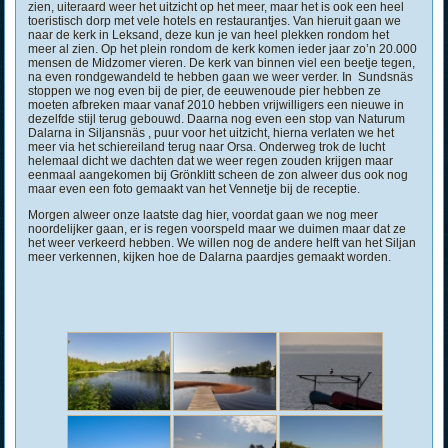
zien, uiteraard weer het uitzicht op het meer, maar het is ook een heel
toeristisch dorp met vele hotels en restaurantjes. Van hieruit gaan we
naar de kerk in Leksand, deze kun je van heel plekken rondom het
meer al zien. Op het plein rondom de kerk komen ieder jaar zo’n 20.000
mensen de Midzomer vieren. De kerk van binnen viel een beetje tegen,
na even rondgewandeld te hebben gaan we weer verder. In Sundsnäs
stoppen we nog even bij de pier, de eeuwenoude pier hebben ze
moeten afbreken maar vanaf 2010 hebben vrijwilligers een nieuwe in
dezelfde stijl terug gebouwd. Daarna nog even een stop van Naturum
Dalarna in Siljansnäs , puur voor het uitzicht, hierna verlaten we het
meer via het schiereiland terug naar Orsa. Onderweg trok de lucht
helemaal dicht we dachten dat we weer regen zouden krijgen maar
eenmaal aangekomen bij Grönklitt scheen de zon alweer dus ook nog
maar even een foto gemaakt van het Vennetje bij de receptie.
Morgen alweer onze laatste dag hier, voordat gaan we nog meer
noordelijker gaan, er is regen voorspeld maar we duimen maar dat ze
het weer verkeerd hebben. We willen nog de andere helft van het Siljan
meer verkennen, kijken hoe de Dalarna paardjes gemaakt worden.