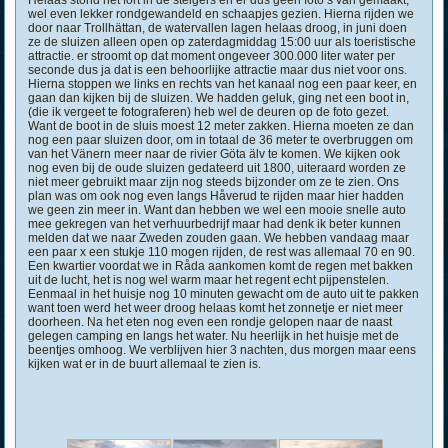
wel even lekker rondgewandeld en schaapjes gezien. Hierna rijden we
door naar Trollhättan, de watervallen lagen helaas droog, in juni doen
ze de sluizen alleen open op zaterdagmiddag 15:00 uur als toeristische
attractie. er stroomt op dat moment ongeveer 300.000 liter water per
seconde dus ja dat is een behoorlijke attractie maar dus niet voor ons.
Hierna stoppen we links en rechts van het kanaal nog een paar keer, en
gaan dan kijken bij de sluizen. We hadden geluk, ging net een boot in,
(die ik vergeet te fotograferen) heb wel de deuren op de foto gezet.
Want de boot in de sluis moest 12 meter zakken. Hierna moeten ze dan
nog een paar sluizen door, om in totaal de 36 meter te overbruggen om
van het Vänern meer naar de rivier Göta älv te komen. We kijken ook
nog even bij de oude sluizen gedateerd uit 1800, uiteraard worden ze
niet meer gebruikt maar zijn nog steeds bijzonder om ze te zien. Ons
plan was om ook nog even langs Håverud te rijden maar hier hadden
we geen zin meer in. Want dan hebben we wel een mooie snelle auto
mee gekregen van het verhuurbedrijf maar had denk ik beter kunnen
melden dat we naar Zweden zouden gaan. We hebben vandaag maar
een paar x een stukje 110 mogen rijden, de rest was allemaal 70 en 90.
Een kwartier voordat we in Råda aankomen komt de regen met bakken
uit de lucht, het is nog wel warm maar het regent echt pijpenstelen.
Eenmaal in het huisje nog 10 minuten gewacht om de auto uit te pakken
want toen werd het weer droog helaas komt het zonnetje er niet meer
doorheen. Na het eten nog even een rondje gelopen naar de naast
gelegen camping en langs het water. Nu heerlijk in het huisje met de
beentjes omhoog. We verblijven hier 3 nachten, dus morgen maar eens
kijken wat er in de buurt allemaal te zien is.