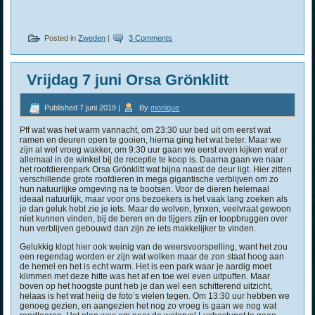
Posted in
Zweden
|
3 Comments
Vrijdag 7 juni Orsa Grönklitt
Published
7 juni 2019
|
By
monique
Pff wat was het warm vannacht, om 23:30 uur bed uit om eerst wat
ramen en deuren open te gooien, hierna ging het wat beter. Maar we
zijn al wel vroeg wakker, om 9:30 uur gaan we eerst even kijken wat er
allemaal in de winkel bij de receptie te koop is. Daarna gaan we naar
het roofdierenpark Orsa Grönklitt wat bijna naast de deur ligt. Hier zitten
verschillende grote roofdieren in mega gigantische verblijven om zo
hun natuurlijke omgeving na te bootsen. Voor de dieren helemaal
ideaal natuurlijk, maar voor ons bezoekers is het vaak lang zoeken als
je dan geluk hebt zie je iets. Maar de wolven, lynxen, veelvraat gewoon
niet kunnen vinden, bij de beren en de tijgers zijn er loopbruggen over
hun verblijven gebouwd dan zijn ze iets makkelijker te vinden.
Gelukkig klopt hier ook weinig van de weersvoorspelling, want het zou
een regendag worden er zijn wat wolken maar de zon staat hoog aan
de hemel en het is echt warm. Het is een park waar je aardig moet
klimmen met deze hitte was het af en toe wel even uitpuffen. Maar
boven op het hoogste punt heb je dan wel een schitterend uitzicht,
helaas is het wat heiig de foto’s vielen tegen. Om 13:30 uur hebben we
genoeg gezien, en aangezien het nog zo vroeg is gaan we nog wat