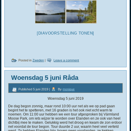
[DIAVOORSTELLING TONEN]
Posted in
Zweden
|
Leave a comment
Woensdag 5 juni Råda
Published
5 juni 2019
|
By
monique
Woensdag 5 juni 2019
De dag begon zonnig, maar rond 10:00 uur net als we op pad gaan
begint het te spetteren, met 16 graden is het ook niet echt warm te
noemen. Om 11:00 uur hebben we een tour afgesproken bij Värmland
Moose Park, om iets wijzer te worden over Elanden en ze ook van heel
dichtbij mee te maken. Gelukkig werd het droog en kwam de zon erdoor
net voordat de tour begon. Tour duurde 2 uur, waarin heel veel verteld
werd. Zo hebben Elanden bijv. boven geen voortanden, ze trekken