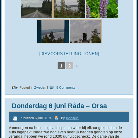
[DIAVOORSTELLING TONEN]
1
2
►
Posted in
Zweden
|
5 Comments
Donderdag 6 juni Råda – Orsa
Published
6 juni 2019
|
By
monique
Vanmorgen na het ontbijt, alle spullen weer bij elkaar gezocht en de
auto ingepakt. Nadat we nog even heerlijk hadden genoten op onze
veranda, hebben we rond 10:00 uur uit gecheckt. De dame van de