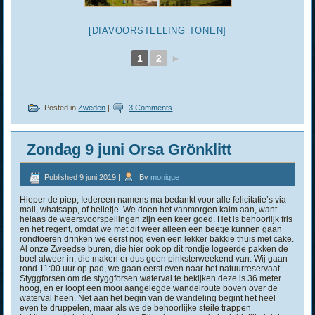
[DIAVOORSTELLING TONEN]
1
2
►
Posted in
Zweden
|
3 Comments
Zondag 9 juni Orsa Grönklitt
Published
9 juni 2019
|
By
monique
Hieper de piep, Iedereen namens ma bedankt voor alle felicitatie’s via
mail, whatsapp, of belletje. We doen het vanmorgen kalm aan, want
helaas de weersvoorspellingen zijn een keer goed. Het is behoorlijk fris
en het regent, omdat we met dit weer alleen een beetje kunnen gaan
rondtoeren drinken we eerst nog even een lekker bakkie thuis met cake.
Al onze Zweedse buren, die hier ook op dit rondje logeerde pakken de
boel alweer in, die maken er dus geen pinksterweekend van. Wij gaan
rond 11:00 uur op pad, we gaan eerst even naar het natuurreservaat
Styggforsen om de styggforsen waterval te bekijken deze is 36 meter
hoog, en er loopt een mooi aangelegde wandelroute boven over de
waterval heen. Net aan het begin van de wandeling begint het heel
even te druppelen, maar als we de behoorlijke steile trappen