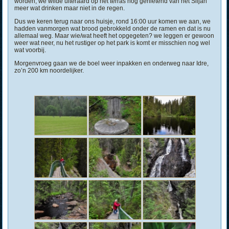
worden, we wilde uiteraard op het terras nog genietend van het Siljan
meer wat drinken maar niet in de regen.
Dus we keren terug naar ons huisje, rond 16:00 uur komen we aan, we
hadden vanmorgen wat brood gebrokkeld onder de ramen en dat is nu
allemaal weg. Maar wie/wat heeft het opgegeten? we leggen er gewoon
weer wat neer, nu het rustiger op het park is komt er misschien nog wel
wat voorbij.
Morgenvroeg gaan we de boel weer inpakken en onderweg naar Idre,
zo’n 200 km noordelijker.