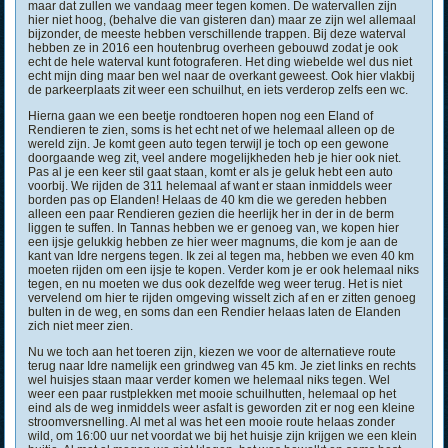
maar dat zullen we vandaag meer tegen komen. De watervallen zijn
hier niet hoog, (behalve die van gisteren dan) maar ze zijn wel allemaal
bijzonder, de meeste hebben verschillende trappen. Bij deze waterval
hebben ze in 2016 een houtenbrug overheen gebouwd zodat je ook
echt de hele waterval kunt fotograferen. Het ding wiebelde wel dus niet
echt mijn ding maar ben wel naar de overkant geweest. Ook hier vlakbij
de parkeerplaats zit weer een schuilhut, en iets verderop zelfs een wc.
Hierna gaan we een beetje rondtoeren hopen nog een Eland of
Rendieren te zien, soms is het echt net of we helemaal alleen op de
wereld zijn. Je komt geen auto tegen terwijl je toch op een gewone
doorgaande weg zit, veel andere mogelijkheden heb je hier ook niet.
Pas al je een keer stil gaat staan, komt er als je geluk hebt een auto
voorbij. We rijden de 311 helemaal af want er staan inmiddels weer
borden pas op Elanden! Helaas de 40 km die we gereden hebben
alleen een paar Rendieren gezien die heerlijk her in der in de berm
liggen te suffen. In Tannas hebben we er genoeg van, we kopen hier
een ijsje gelukkig hebben ze hier weer magnums, die kom je aan de
kant van Idre nergens tegen. Ik zei al tegen ma, hebben we even 40 km
moeten rijden om een ijsje te kopen. Verder kom je er ook helemaal niks
tegen, en nu moeten we dus ook dezelfde weg weer terug. Het is niet
vervelend om hier te rijden omgeving wisselt zich af en er zitten genoeg
bulten in de weg, en soms dan een Rendier helaas laten de Elanden
zich niet meer zien.
Nu we toch aan het toeren zijn, kiezen we voor de alternatieve route
terug naar Idre namelijk een grindweg van 45 km. Je ziet links en rechts
wel huisjes staan maar verder komen we helemaal niks tegen. Wel
weer een paar rustplekken met mooie schuilhutten, helemaal op het
eind als de weg inmiddels weer asfalt is geworden zit er nog een kleine
stroomversnelling. Al met al was het een mooie route helaas zonder
wild, om 16:00 uur net voordat we bij het huisje zijn krijgen we een klein