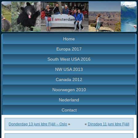
Home
Europa 2017
South West USA 2016
NW USA 2013
Canada 2012
Noorwegen 2010
Nederland
Contact
Donderdag 13 juni Idre Fjäll – Oslo
»
«
Dinsdag 11 juni Idre Fjäll