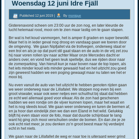
Woensdag 12 juni Idre Fjäll
Published
12 juni 2019
|
By
monique
Gisterenavond scheen om 23:00 uur de zon nog, en later kleurde de
lucht helemaal rood, mooi om te zien maar lastig om te gaan slapen.
Brr wat is het koud vanmorgen, het is amper 8 graden en super bewolkt.
Maar het is in ieder geval nog droog en vandaag gaan we toeren door
de omgeving. We gaan Nipfjallet via de trollvegen, onderweg staat er
een trol en als je op dat punt stil gaat staan en de auto in de vrij zet zou
hij naar voren rollen ipv naar achter Maar onze Mercedes dacht er
anders over, en vond het geen leuk spelletje, dus we rijden door naar
de zomerparking. Van hieruit kun je naar boven naar de top lopen, als
het iets minder koud iets minder gewaaid had en het uitzicht zou goed
zijn geweest hadden we een poging gewaagt maar nu laten we het er
mooi bij.
Nu even vanuit de auto van het uitzicht te hebben genoten rijden gaan
we weer onderweg naar de Lillafalet. We stoppen nog even bij een
groot viswater, waar ook weer netjes een schuilhut bij staat dat hebben
ze echt wel allemaal goed voor elkaar. Als de zon had geschenen
hadden we een rondje om de vijver kunnen lopen, maar het waait en
het is nog steeds koud. We gaan weer onderweg en turen de bermen af,
en ja hoor dan eindelijk zien we dan een Eland in het wild. Gelukkig
blijft hij even staan voor de foto, maar dat duurde schijnbaar te lang
want hij ging zich mooi verschuilen onder de bomen. En dan zie je ze
ook echt niet meer, je zou denken zo’n groot beest maar hij verdwijnt
echt in het niets.
We gaan naar de Lillafallet de weg er naar toe is uiteraard weer grind