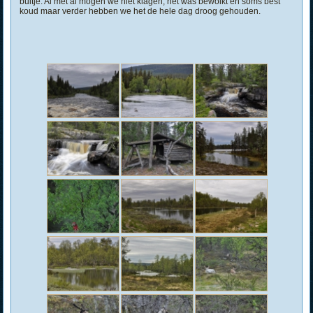
buitje. Al met al mogen we niet klagen, het was bewolkt en soms best
koud maar verder hebben we het de hele dag droog gehouden.